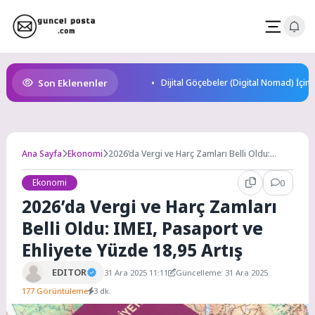
Skip
to
content
Son Eklenenler
Dijital Göçebeler (Digital Nomad) İçin
Ana Sayfa
Ekonomi
2026’da Vergi ve Harç Zamları Belli Oldu:
IMEI, Pasaport ve Ehliyete Yüzde 18,95 Artış
Ekonomi
0
2026’da Vergi ve Harç Zamları
Belli Oldu: IMEI, Pasaport ve
Ehliyete Yüzde 18,95 Artış
EDITOR
31 Ara 2025 11:11
Güncelleme: 31 Ara 2025
177 Görüntüleme
3 dk.