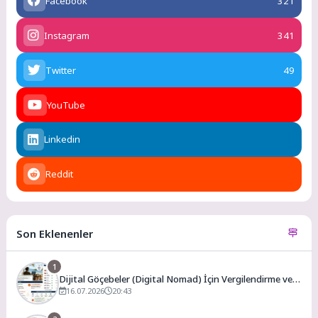
Facebook
321
Instagram
341
Twitter
49
YouTube
Linkedin
Reddit
Son Eklenenler
1
Dijital Göçebeler (Digital Nomad) İçin Vergilendirme ve
En Uygun Vergili Ülkeler
16.07.2026
20:43