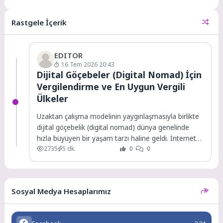
düzenleme, özellikle son yıllarda
vatandaşların en büyük...
Rastgele İçerik
EDITOR
16 Tem 2026 20:43
Dijital Göçebeler (Digital Nomad) İçin
Vergilendirme ve En Uygun Vergili
Ülkeler
Uzaktan çalışma modelinin yaygınlaşmasıyla birlikte
dijital göçebelik (digital nomad) dünya genelinde
hızla büyüyen bir yaşam tarzı haline geldi. İnternet
2735
5 dk.
0
0
bağlantısının...
Sosyal Medya Hesaplarımız