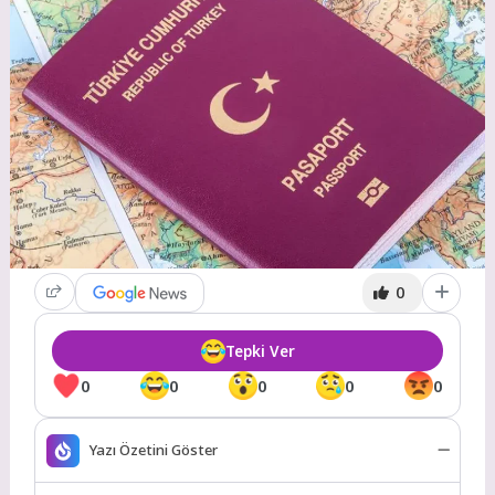
0
Tepki Ver
0
0
0
0
0
Yazı Özetini Göster