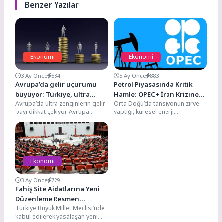
Benzer Yazılar
Ekonomi
Ekonomi
3 Ay Önce
584
5 Ay Önce
883
Avrupa’da gelir uçurumu
Petrol Piyasasında Kritik
büyüyor: Türkiye, ultra
Hamle: OPEC+ İran Krizine
Avrupa’da ultra zenginlerin gelir
Orta Doğu’da tansiyonun zirve
zenginlerin payında yüzde
Karşı Üretim Musluklarını
payı dikkat çekiyor Avrupa
yaptığı, küresel enerji
6 eşiğini aştı
Açıyor
genelinde en zengin yüzde 0,1’lik
koridorlarının adeta ateş hattına
kesimin toplam...
dönüştüğü bir dönemden
geçiyoruz....
Ekonomi
3 Ay Önce
729
Fahiş Site Aidatlarına Yeni
Düzenleme Resmen
Türkiye Büyük Millet Meclisi’nde
Yasalaştı: Keyfi Zam Dönemi
kabul edilerek yasalaşan yeni
Sona Eriyor