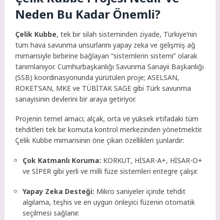
Neden Bu Kadar Önemli?
Çelik Kubbe
, tek bir silah sisteminden ziyade, Türkiye’nin
tüm hava savunma unsurlarını yapay zeka ve gelişmiş ağ
mimarisiyle birbirine bağlayan “sistemlerin sistemi” olarak
tanımlanıyor. Cumhurbaşkanlığı Savunma Sanayii Başkanlığı
(SSB) koordinasyonunda yürütülen proje; ASELSAN,
ROKETSAN, MKE ve TÜBİTAK SAGE gibi Türk savunma
sanayisinin devlerini bir araya getiriyor.
Projenin temel amacı; alçak, orta ve yüksek irtifadaki tüm
tehditleri tek bir komuta kontrol merkezinden yönetmektir.
Çelik Kubbe mimarisinin öne çıkan özellikleri şunlardır:
Çok Katmanlı Koruma:
KORKUT, HİSAR-A+, HİSAR-O+
ve SİPER gibi yerli ve milli füze sistemleri entegre çalışır.
Yapay Zeka Desteği:
Mikro saniyeler içinde tehdit
algılama, teşhis ve en uygun önleyici füzenin otomatik
seçilmesi sağlanır.