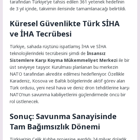
tarafından Türkiye’ye tahsis edilen 361 yetenek hedefinin
de 3 yıl içinde, takvimin ilerisinde tamamlanacağı belirtildi.
Küresel Güvenlikte Türk SİHA
ve İHA Tecrübesi
Türkiye, sahada rüştünü ispatlamış İHA ve SİHA
teknolojilerindeki tecrübesini şimdi de
İnsansız
Sistemlere Karşı Koyma Mükemmeliyet Merkezi
ile bir
üst seviyeye taşıyor. Kurulması planlanan bu merkezin
NATO tarafından akredite edilmesi hedefleniyor. Özellikle
Karadeniz, Kosova ve Baltık bölgelerinde aktif görev alan
Türk ordusu, yeni nesil hava ve deniz dron tehditlerine karşı
NATO’nun savunma kabiliyetlerini güçlendirmede öncü bir
rol üstlenecek.
Sonuç: Savunma Sanayisinde
Tam Bağımsızlık Dönemi
Türkiye’nin Çelik Kubbe projesine ayırdığı 24 milyar dolarlık