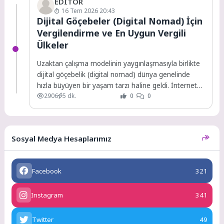
EDITOR
16 Tem 2026 20:43
Dijital Göçebeler (Digital Nomad) İçin
Vergilendirme ve En Uygun Vergili
Ülkeler
Uzaktan çalışma modelinin yaygınlaşmasıyla birlikte
dijital göçebelik (digital nomad) dünya genelinde
hızla büyüyen bir yaşam tarzı haline geldi. İnternet
2906
5 dk.
0
0
bağlantısının...
Sosyal Medya Hesaplarımız
Facebook
321
Instagram
341
Twitter
49