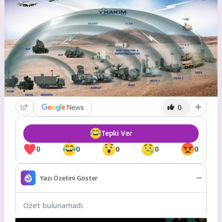
0
Tepki Ver
0
0
0
0
0
Yazı Özetini Göster
Özet bulunamadı.