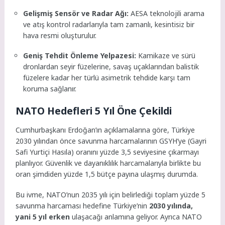
Gelişmiş Sensör ve Radar Ağı:
AESA teknolojili arama
ve atış kontrol radarlarıyla tam zamanlı, kesintisiz bir
hava resmi oluşturulur.
Geniş Tehdit Önleme Yelpazesi:
Kamikaze ve sürü
dronlardan seyir füzelerine, savaş uçaklarından balistik
füzelere kadar her türlü asimetrik tehdide karşı tam
koruma sağlanır.
NATO Hedefleri 5 Yıl Öne Çekildi
Cumhurbaşkanı Erdoğan’ın açıklamalarına göre, Türkiye
2030 yılından önce savunma harcamalarının GSYH’ye (Gayri
Safi Yurtiçi Hasıla) oranını yüzde 3,5 seviyesine çıkarmayı
planlıyor. Güvenlik ve dayanıklılık harcamalarıyla birlikte bu
oran şimdiden yüzde 1,5 bütçe payına ulaşmış durumda.
Bu ivme, NATO’nun 2035 yılı için belirlediği toplam yüzde 5
savunma harcaması hedefine Türkiye’nin
2030 yılında,
yani 5 yıl erken
ulaşacağı anlamına geliyor. Ayrıca NATO