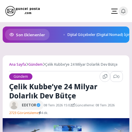
Skip
to
content
Son Eklenenler
Dijital Göçebeler (Digital Nomad) İçin
Ana Sayfa
Gündem
Çelik Kubbe’ye 24 Milyar Dolarlık Dev Bütçe
Gündem
0
Çelik Kubbe’ye 24 Milyar
Dolarlık Dev Bütçe
EDITOR
08 Tem 2026 15:02
Güncelleme: 08 Tem 2026
2723 Görüntüleme
4 dk.