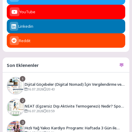
YouTube
Linkedin
Reddit
Son Eklenenler
1
Dijital Göçebeler (Digital Nomad) İçin Vergilendirme ve
En Uygun Vergili Ülkeler
16.07.2026
20:43
2
NEAT (Egzersiz Dışı Aktivite Termogenezi) Nedir? Spor
Salonuna Gitmeden Günlük Kalori Yakımınızı Artırmanın
16.07.2026
03:59
Yolları
3
Hızlı Yağ Yakıcı Kardiyo Programı: Haftada 3 Gün ile