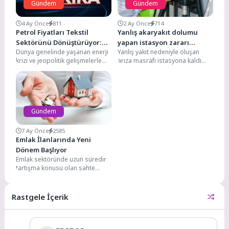
Gündem
Gündem
4 Ay Önce
811
2 Ay Önce
714
Petrol Fiyatları Tekstil
Yanlış akaryakıt dolumu
Sektörünü Dönüştürüyor:
yapan istasyon zararı
Dünya genelinde yaşanan enerji
Yanlış yakıt nedeniyle oluşan
Sentetik Elyafa Veda mı?
karşılayacak: Sürücüye 64
krizi ve jeopolitik gelişmelerle
arıza masrafı istasyona kaldı
bin TL ödeme kararı
birlikte yükselen petrol fiyatları,
Araç sahiplerini yakından
sadece ulaşım ve...
ilgilendiren emsal niteliğinde
bir...
Gündem
7 Ay Önce
2585
Emlak İlanlarında Yeni
Dönem Başlıyor
Emlak sektöründe uzun süredir
tartışma konusu olan sahte
ilanlar ve fahiş fiyat artışlarına
karşı önemli...
Rastgele İçerik