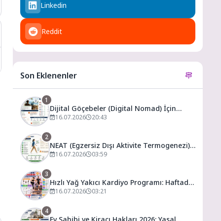
Linkedin
Reddit
Son Eklenenler
1
Dijital Göçebeler (Digital Nomad) İçin
Vergilendirme ve En Uygun Vergili Ülkeler
16.07.2026
20:43
2
NEAT (Egzersiz Dışı Aktivite Termogenezi)
Nedir? Spor Salonuna Gitmeden Günlük
16.07.2026
03:59
Kalori Yakımınızı Artırmanın Yolları
3
Hızlı Yağ Yakıcı Kardiyo Programı: Haftada
3 Gün ile Evde Forma Girme Formülü
16.07.2026
03:21
4
Ev Sahibi ve Kiracı Hakları 2026: Yasal