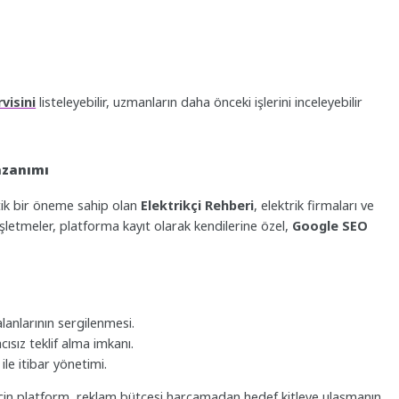
visini
listeleyebilir, uzmanların daha önceki işlerini inceleyebilir
Kazanımı
itik bir öneme sahip olan
Elektrikçi Rehberi
, elektrik firmaları ve
İşletmeler, platforma kayıt olarak kendilerine özel,
Google SEO
anlarının sergilenmesi.
ısız teklif alma imkanı.
le itibar yönetimi.
r için platform, reklam bütçesi harcamadan hedef kitleye ulaşmanın