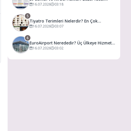
Haklarınız, Kira Artış Sınırları ve Bilmeniz
16.07.2026
03:18
Gerekenler
5
Tiyatro Terimleri Nelerdir? En Çok
Kullanılan Tiyatro Kavramları ve Anlamları
16.07.2026
03:07
6
EuroAirport Nerededir? Üç Ülkeye Hizmet
Veren Eşsiz Havalimanı Rehberi
16.07.2026
03:02