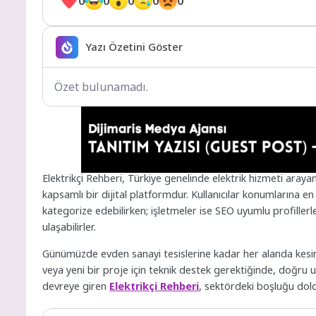
0
0
0
0
0
Yazı Özetini Göster
Özet bulunamadı.
Elektrikçi Rehberi, Türkiye genelinde elektrik hizmeti arayan 
kapsamlı bir dijital platformdur. Kullanıcılar konumlarına
kategorize edebilirken; işletmeler ise SEO uyumlu profillerl
ulaşabilirler.
Günümüzde evden sanayi tesislerine kadar her alanda kesinti
veya yeni bir proje için teknik destek gerektiğinde, doğr
devreye giren
Elektrikçi Rehberi
, sektördeki boşluğu dold