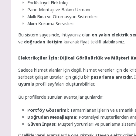
Endüstriyel Elektrikçi
Pano Montajı ve Bakım Uzmanı
Akıllı Bina ve Otomasyon Sistemleri
Akım Koruma Servisleri
Bu sistem sayesinde, ihtiyacınız olan
en yakın elektrik ser
ve
doğrudan iletişim
kurarak fiyat teklifi alabilirsiniz.
Elektrikçiler İçin: Dijital Görünürlük ve Müşteri 
Sadece hizmet alanlar için değil, hizmet verenler için de kr
serbest çalışan ustalar için güçlü bir
pazarlama aracıdır
. 
uyumlu
profil sayfaları oluşturabilirler.
Bu profillerde sunulan avantajlar şunlardır:
Portföy Gösterimi:
Tamamlanan işlerin ve uzmanlık al
Doğrudan Mesajlaşma:
Potansiyel müşterilerden arac
Güven İnşası:
Müşteri yorumları ve puanlama sistemi i
Özellikle yerel aramalarda öne çıkmak isteyen elektrikçile