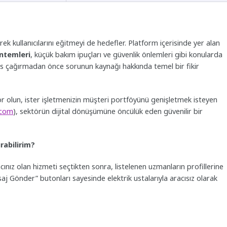
rek kullanıcılarını eğitmeyi de hedefler. Platform içerisinde yer alan
öntemleri
, küçük bakım ipuçları ve güvenlik önlemleri gibi konularda
ervis çağırmadan önce sorunun kaynağı hakkında temel bir fikir
ıyor olun, ister işletmenizin müşteri portföyünü genişletmek isteyen
.com
), sektörün dijital dönüşümüne öncülük eden güvenilir bir
rabilirim?
ınız olan hizmeti seçtikten sonra, listelenen uzmanların profillerine
saj Gönder” butonları sayesinde elektrik ustalarıyla aracısız olarak