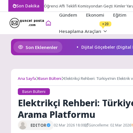
Skip
Son Dakika
Öğrenci Affı Teklifi Komisyondan Geçti: Kimler Ya
to
Gündem
Ekonomi
Eğitim
content
+20
Hesaplama Araçları
Son Eklenenler
Dijital Göçebeler (Digita
Ana Sayfa
Basın Bülteni
Elektrikçi Rehberi: Türkiye’nin Elektrik
Basın Bülteni
Elektrikçi Rehberi: Türkiy
Arama Platformu
EDITOR
02 Mar 2026 18:00
Güncelleme: 02 Mar 2026