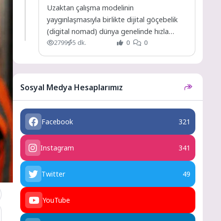
Uzaktan çalışma modelinin
yaygınlaşmasıyla birlikte dijital göçebelik
(digital nomad) dünya genelinde hızla
2799
5 dk.
0
0
büyüyen bir yaşam tarzı haline geldi.
İnternet bağlantısının...
Sosyal Medya Hesaplarımız
Facebook
321
Instagram
341
Twitter
49
YouTube