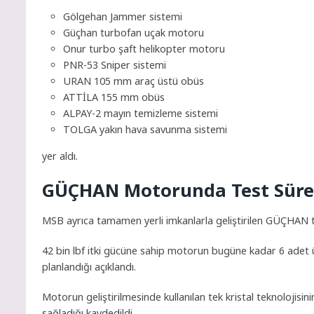
Gölgehan Jammer sistemi
Güçhan turbofan uçak motoru
Onur turbo şaft helikopter motoru
PNR-53 Sniper sistemi
URAN 105 mm araç üstü obüs
ATTİLA 155 mm obüs
ALPAY-2 mayın temizleme sistemi
TOLGA yakın hava savunma sistemi
yer aldı.
GÜÇHAN Motorunda Test Sürec
MSB ayrıca tamamen yerli imkanlarla geliştirilen GÜÇHAN tur
42 bin lbf itki gücüne sahip motorun bugüne kadar 6 adet üreti
planlandığı açıklandı.
Motorun geliştirilmesinde kullanılan tek kristal teknolojisini
sağladığı kaydedildi.