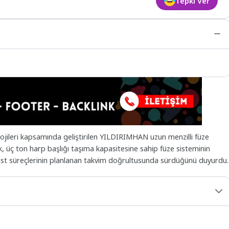
Tepki Ver
lojileri kapsamında geliştirilen YILDIRIMHAN uzun menzilli füze
ık, üç ton harp başlığı taşıma kapasitesine sahip füze sisteminin
test süreçlerinin planlanan takvim doğrultusunda sürdüğünü duyurdu.