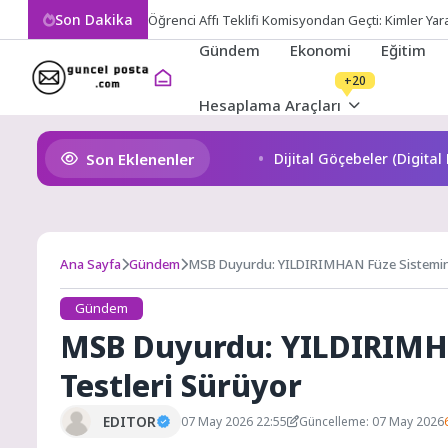
Skip
Son Dakika
Öğrenci Affı Teklifi Komisyondan Geçti: Kimler Ya
to
Gündem
Ekonomi
Eğitim
content
+20
Hesaplama Araçları
Son Eklenenler
Dijital Göçebeler (Digita
Ana Sayfa
Gündem
MSB Duyurdu: YILDIRIMHAN Füze Sistemind
Gündem
MSB Duyurdu: YILDIRIMH
Testleri Sürüyor
EDITOR
07 May 2026 22:55
Güncelleme: 07 May 2026