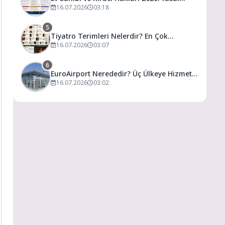
Haklarınız, Kira Artış Sınırları ve Bilmeniz
16.07.2026
03:18
Gerekenler
5
Tiyatro Terimleri Nelerdir? En Çok
Kullanılan Tiyatro Kavramları ve Anlamları
16.07.2026
03:07
6
EuroAirport Nerededir? Üç Ülkeye Hizmet
Veren Eşsiz Havalimanı Rehberi
16.07.2026
03:02