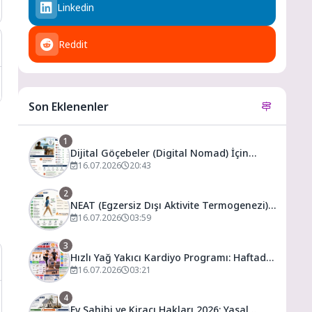
Linkedin
Reddit
Son Eklenenler
1
Dijital Göçebeler (Digital Nomad) İçin
Vergilendirme ve En Uygun Vergili Ülkeler
16.07.2026
20:43
2
NEAT (Egzersiz Dışı Aktivite Termogenezi)
Nedir? Spor Salonuna Gitmeden Günlük
16.07.2026
03:59
Kalori Yakımınızı Artırmanın Yolları
3
Hızlı Yağ Yakıcı Kardiyo Programı: Haftada
3 Gün ile Evde Forma Girme Formülü
16.07.2026
03:21
4
Ev Sahibi ve Kiracı Hakları 2026: Yasal