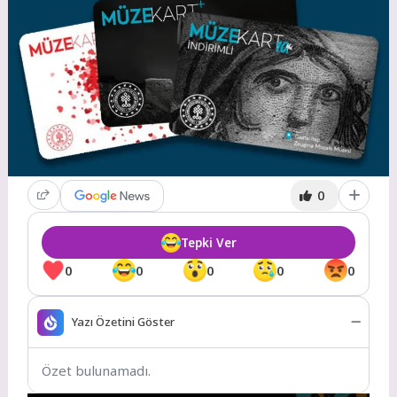
0
Tepki Ver
0
0
0
0
0
Yazı Özetini Göster
Özet bulunamadı.