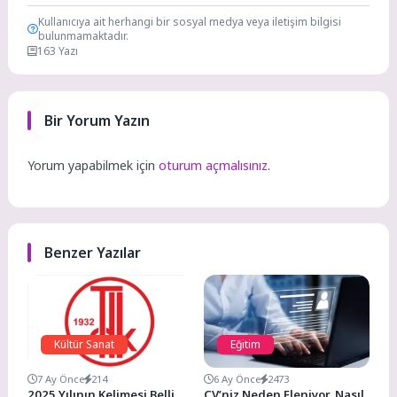
Kullanıcıya ait herhangi bir sosyal medya veya iletişim bilgisi
bulunmamaktadır.
163 Yazı
Bir Yorum Yazın
Yorum yapabilmek için
oturum açmalısınız
.
Benzer Yazılar
Kültür Sanat
Eğitim
7 Ay Önce
214
6 Ay Önce
2473
2025 Yılının Kelimesi Belli
CV’niz Neden Eleniyor, Nasıl