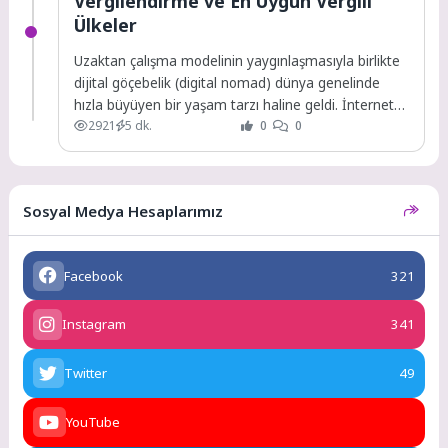
Vergilendirme ve En Uygun Vergili
Ülkeler
Uzaktan çalışma modelinin yaygınlaşmasıyla birlikte
dijital göçebelik (digital nomad) dünya genelinde
hızla büyüyen bir yaşam tarzı haline geldi. İnternet
2921
5 dk.
0
0
bağlantısının...
Sosyal Medya Hesaplarımız
Facebook
321
Instagram
341
Twitter
49
YouTube