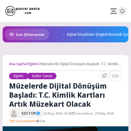
Skip
to
content
Son Eklenenler
Dijital Göçebeler (Digital Nomad) İçin
Ana Sayfa
Eğitim
Müzelerde Dijital Dönüşüm Başladı: T.C. Kimlik
Kartları Artık Müzekart Olacak
Eğitim
Kültür Sanat
0
Müzelerde Dijital Dönüşüm
Başladı: T.C. Kimlik Kartları
Artık Müzekart Olacak
EDITOR
23 May 2026 18:41
Güncelleme: 23 May 2026
700 Görüntüleme
4 dk.