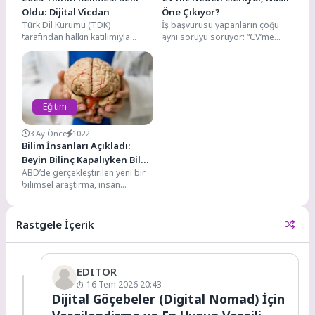
Oldu: Dijital Vicdan
Öne Çıkıyor?
Türk Dil Kurumu (TDK)
İş başvurusu yapanların çoğu
tarafından halkın katılımıyla
aynı soruyu soruyor: “CV’me
gerçekleştirilen oylama
neden dönüş olmuyor?” Bu
sonucunda 2025 yılının kelimesi
sorunun cevabı, çoğu...
“dijital vicdan”...
Eğitim
3 Ay Önce
1022
Bilim İnsanları Açıkladı:
Beyin Bilinç Kapalıyken Bile
ABD’de gerçekleştirilen yeni bir
Öğrenmeye Devam Ediyor
bilimsel araştırma, insan
beyninin bilinç kapalıyken bile
öğrenmeye devam ettiğini
ortaya...
Rastgele İçerik
EDITOR
16 Tem 2026 20:43
Dijital Göçebeler (Digital Nomad) İçin