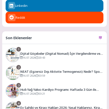
Linkedin
Reddit
Son Eklenenler
1
Dijital Göçebeler (Digital Nomad) İçin Vergilendirme ve
En Uygun Vergili Ülkeler
16.07.2026
20:43
2
NEAT (Egzersiz Dışı Aktivite Termogenezi) Nedir? Spor
Salonuna Gitmeden Günlük Kalori Yakımınızı Artırmanın
16.07.2026
03:59
Yolları
3
Hızlı Yağ Yakıcı Kardiyo Programı: Haftada 3 Gün ile
Evde Forma Girme Formülü
16.07.2026
03:21
4
Ev Sahibi ve Kiracı Hakları 2026: Yasal Haklarınız, Kira