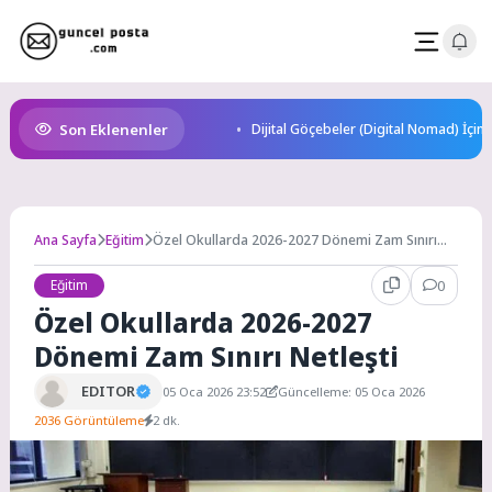
Skip
to
content
Son Eklenenler
Dijital Göçebeler (Digital Nomad) İçin
Ana Sayfa
Eğitim
Özel Okullarda 2026-2027 Dönemi Zam Sınırı
Netleşti
Eğitim
0
Özel Okullarda 2026-2027
Dönemi Zam Sınırı Netleşti
EDITOR
05 Oca 2026 23:52
Güncelleme: 05 Oca 2026
2036 Görüntüleme
2 dk.