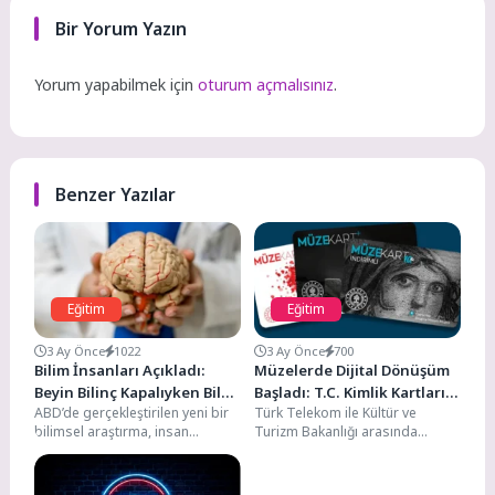
Bir Yorum Yazın
Yorum yapabilmek için
oturum açmalısınız
.
Benzer Yazılar
Eğitim
Eğitim
3 Ay Önce
1022
3 Ay Önce
700
Bilim İnsanları Açıkladı:
Müzelerde Dijital Dönüşüm
Beyin Bilinç Kapalıyken Bile
Başladı: T.C. Kimlik Kartları
ABD’de gerçekleştirilen yeni bir
Türk Telekom ile Kültür ve
Öğrenmeye Devam Ediyor
Artık Müzekart Olacak
bilimsel araştırma, insan
Turizm Bakanlığı arasında
beyninin bilinç kapalıyken bile
imzalanan yeni protokol
öğrenmeye devam ettiğini
kapsamında Türkiye genelindeki
ortaya...
müze...