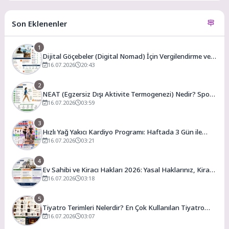
Son Eklenenler
1
Dijital Göçebeler (Digital Nomad) İçin Vergilendirme ve
En Uygun Vergili Ülkeler
16.07.2026
20:43
2
NEAT (Egzersiz Dışı Aktivite Termogenezi) Nedir? Spor
Salonuna Gitmeden Günlük Kalori Yakımınızı Artırmanın
16.07.2026
03:59
Yolları
3
Hızlı Yağ Yakıcı Kardiyo Programı: Haftada 3 Gün ile
Evde Forma Girme Formülü
16.07.2026
03:21
4
Ev Sahibi ve Kiracı Hakları 2026: Yasal Haklarınız, Kira
Artış Sınırları ve Bilmeniz Gerekenler
16.07.2026
03:18
5
Tiyatro Terimleri Nelerdir? En Çok Kullanılan Tiyatro
Kavramları ve Anlamları
16.07.2026
03:07