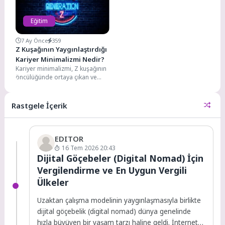
Eğitim
7 Ay Önce
359
Z Kuşağının Yaygınlaştırdığı
Kariyer Minimalizmi Nedir?
Kariyer minimalizmi, Z kuşağının
öncülüğünde ortaya çıkan ve
kısa sürede tüm kuşakların iş
anlayışını etkileyen...
Rastgele İçerik
EDITOR
16 Tem 2026 20:43
Dijital Göçebeler (Digital Nomad) İçin
Vergilendirme ve En Uygun Vergili
Ülkeler
Uzaktan çalışma modelinin yaygınlaşmasıyla birlikte
dijital göçebelik (digital nomad) dünya genelinde
hızla büyüyen bir yaşam tarzı haline geldi. İnternet