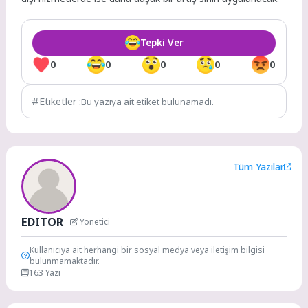
Tepki Ver
0
0
0
0
0
Etiketler :
Bu yazıya ait etiket bulunamadı.
Tüm Yazılar
EDITOR
Yönetici
Kullanıcıya ait herhangi bir sosyal medya veya iletişim bilgisi
bulunmamaktadır.
163 Yazı