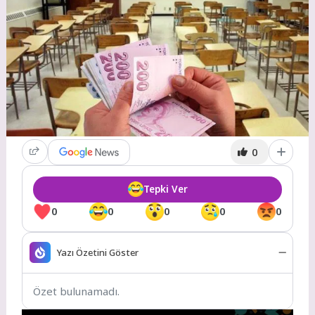
0
Tepki Ver
0
0
0
0
0
Yazı Özetini Göster
Özet bulunamadı.