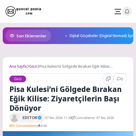
Skip
to
content
Son Eklenenler
Dijital Göçebeler (Digital Nomad) İçin
Ana Sayfa
Gezi
Pisa Kulesi’ni Gölgede Bırakan Eğik Kilise:
Ziyaretçilerin Başı Dönüyor
Gezi
0
Pisa Kulesi’ni Gölgede Bırakan
Eğik Kilise: Ziyaretçilerin Başı
Dönüyor
EDITOR
07 Nis 2026 17:28
Güncelleme: 07 Nis 2026
851 Görüntüleme
4 dk.