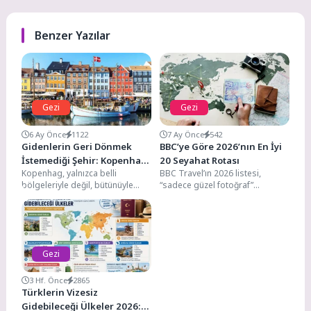
Benzer Yazılar
Gezi
Gezi
6 Ay Önce
1122
7 Ay Önce
542
Gidenlerin Geri Dönmek
BBC’ye Göre 2026’nın En İyi
İstemediği Şehir: Kopenhag
20 Seyahat Rotası
Kopenhag, yalnızca belli
BBC Travel’ın 2026 listesi,
Gezi Rehberi
bölgeleriyle değil, bütünüyle
“sadece güzel fotoğraf”
güzel olmayı başaran nadir
vadeden rotalardan ziyade;
şehirlerden biri. Merkezden
kültürel mirası koruyan, yerel
uzaklaştıkça cazibesini...
topluluklara...
Gezi
3 Hf. Önce
2865
Türklerin Vizesiz
Gidebileceği Ülkeler 2026: