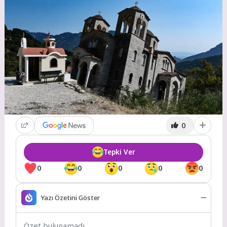
0
Tepki Ver
0
0
0
0
0
Yazı Özetini Göster
Özet bulunamadı.