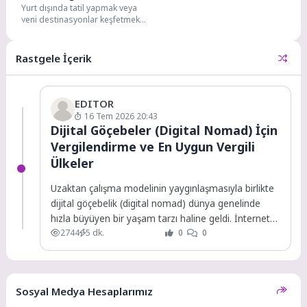
Yurt dışında tatil yapmak veya
Pasaportsuz ve Vizesiz
yeni destinasyonlar keşfetmek
Seyahat Rehberi
isteyen Türk vatandaşları için
vizesiz seyahat edilebilen...
Rastgele İçerik
EDITOR
16 Tem 2026 20:43
Dijital Göçebeler (Digital Nomad) İçin
Vergilendirme ve En Uygun Vergili
Ülkeler
Uzaktan çalışma modelinin yaygınlaşmasıyla birlikte
dijital göçebelik (digital nomad) dünya genelinde
hızla büyüyen bir yaşam tarzı haline geldi. İnternet
2744
5 dk.
0
0
bağlantısının...
Sosyal Medya Hesaplarımız