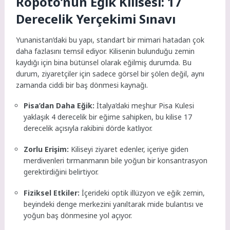
Ropoto’nun Eğik Kilisesi: 17
Derecelik Yerçekimi Sınavı
Yunanistan’daki bu yapı, standart bir mimari hatadan çok
daha fazlasını temsil ediyor. Kilisenin bulunduğu zemin
kaydığı için bina bütünsel olarak eğilmiş durumda. Bu
durum, ziyaretçiler için sadece görsel bir şölen değil, aynı
zamanda ciddi bir baş dönmesi kaynağı.
Pisa’dan Daha Eğik:
İtalya’daki meşhur Pisa Kulesi
yaklaşık 4 derecelik bir eğime sahipken, bu kilise 17
derecelik açısıyla rakibini dörde katlıyor.
Zorlu Erişim:
Kiliseyi ziyaret edenler, içeriye giden
merdivenleri tırmanmanın bile yoğun bir konsantrasyon
gerektirdiğini belirtiyor.
Fiziksel Etkiler:
İçerideki optik illüzyon ve eğik zemin,
beyindeki denge merkezini yanıltarak mide bulantısı ve
yoğun baş dönmesine yol açıyor.