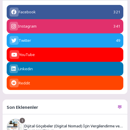
Facebook
321
Instagram
341
Twitter
49
YouTube
Linkedin
Reddit
Son Eklenenler
1
Dijital Göçebeler (Digital Nomad) İçin Vergilendirme ve