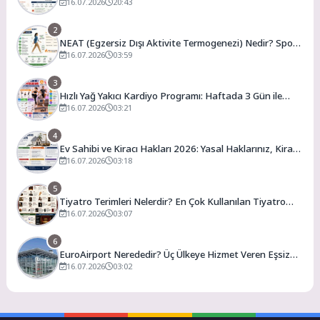
En Uygun Vergili Ülkeler
16.07.2026
20:43
2
NEAT (Egzersiz Dışı Aktivite Termogenezi) Nedir? Spor
Salonuna Gitmeden Günlük Kalori Yakımınızı Artırmanın
16.07.2026
03:59
Yolları
3
Hızlı Yağ Yakıcı Kardiyo Programı: Haftada 3 Gün ile
Evde Forma Girme Formülü
16.07.2026
03:21
4
Ev Sahibi ve Kiracı Hakları 2026: Yasal Haklarınız, Kira
Artış Sınırları ve Bilmeniz Gerekenler
16.07.2026
03:18
5
Tiyatro Terimleri Nelerdir? En Çok Kullanılan Tiyatro
Kavramları ve Anlamları
16.07.2026
03:07
6
EuroAirport Nerededir? Üç Ülkeye Hizmet Veren Eşsiz
Havalimanı Rehberi
16.07.2026
03:02