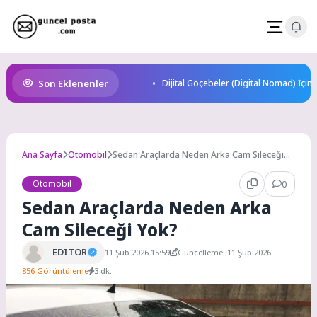
Skip
to
content
Son Eklenenler
Dijital Göçebeler (Digital Nomad) İçin
Ana Sayfa
Otomobil
Sedan Araçlarda Neden Arka Cam Sileceği
Yok?
Otomobil
0
Sedan Araçlarda Neden Arka
Cam Sileceği Yok?
EDITOR
11 Şub 2026 15:59
Güncelleme: 11 Şub 2026
856 Görüntüleme
3 dk.