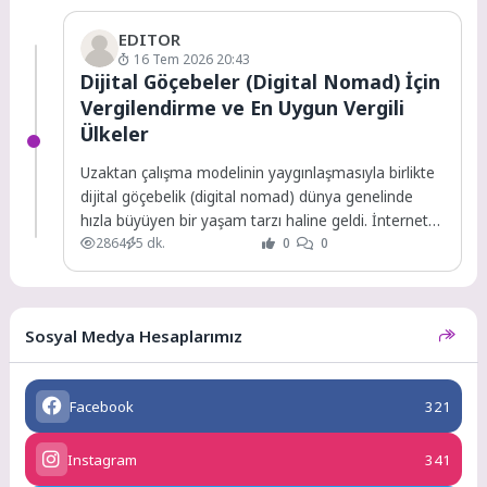
EDITOR
16 Tem 2026 20:43
Dijital Göçebeler (Digital Nomad) İçin
Vergilendirme ve En Uygun Vergili
Ülkeler
Uzaktan çalışma modelinin yaygınlaşmasıyla birlikte
dijital göçebelik (digital nomad) dünya genelinde
hızla büyüyen bir yaşam tarzı haline geldi. İnternet
2864
5 dk.
0
0
bağlantısının...
Sosyal Medya Hesaplarımız
Facebook
321
Instagram
341