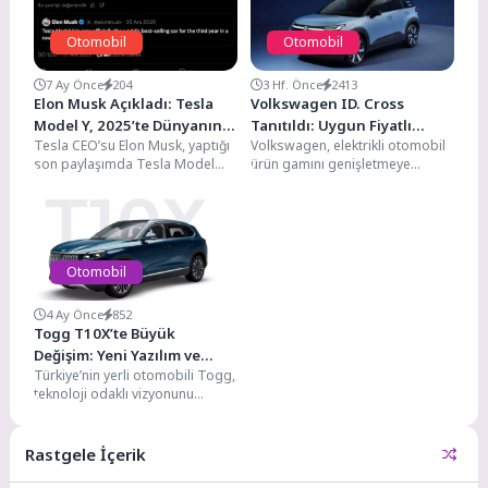
Otomobil
Otomobil
7 Ay Önce
204
3 Hf. Önce
2413
Elon Musk Açıkladı: Tesla
Volkswagen ID. Cross
Model Y, 2025’te Dünyanın
Tanıtıldı: Uygun Fiyatlı
Tesla CEO’su Elon Musk, yaptığı
Volkswagen, elektrikli otomobil
En Çok Satan Otomobili Oldu
Elektrikli SUV 427 Km Menzil
son paylaşımda Tesla Model
ürün gamını genişletmeye
ve 28 Bin Euro Başlangıç
Y’nin 2025 yılında da dünya
devam ediyor. Alman otomotiv
Fiyatıyla Geliyor
genelinde...
devi, Avrupa'nın en popüler
kompakt...
Otomobil
4 Ay Önce
852
Togg T10X’te Büyük
Değişim: Yeni Yazılım ve
Türkiye’nin yerli otomobili Togg,
Donanım Güncellemesi
teknoloji odaklı vizyonunu
Yayında
sürdürerek amiral gemisi T10X
modelini hem donanım hem...
Rastgele İçerik