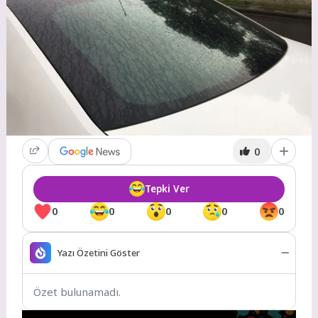
0
Tepki Ver
0
0
0
0
0
Yazı Özetini Göster
Özet bulunamadı.