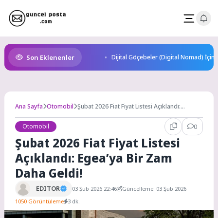
Skip
to
content
Son Eklenenler
Dijital Göçebeler (Digital Nomad) İçin
Ana Sayfa
Otomobil
Şubat 2026 Fiat Fiyat Listesi Açıklandı:
Egea’ya Bir Zam Daha Geldi!
Otomobil
0
Şubat 2026 Fiat Fiyat Listesi
Açıklandı: Egea’ya Bir Zam
Daha Geldi!
EDITOR
03 Şub 2026 22:46
Güncelleme: 03 Şub 2026
1050 Görüntüleme
3 dk.