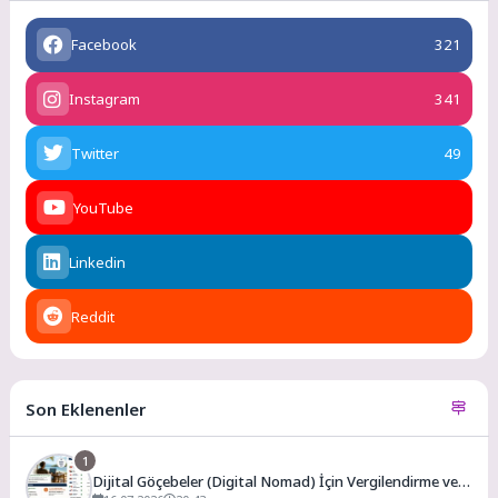
Facebook
321
Instagram
341
Twitter
49
YouTube
Linkedin
Reddit
Son Eklenenler
1
Dijital Göçebeler (Digital Nomad) İçin Vergilendirme ve