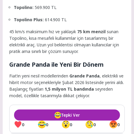
Topolino:
569.900 TL
Topolino Plus:
614.900 TL
45 km/s maksimum hız ve yaklaşık
75 km menzil
sunan
Topolino, kısa mesafeli kullanımlar için tasarlanmış bir
elektrikli araç. Uzun yol beklentisi olmayan kullanıcılar için
pratik ama sınırlı bir çözüm sunuyor.
Grande Panda ile Yeni Bir Dönem
Fiat’ın yeni nesil modellerinden
Grande Panda
, elektrikli ve
hibrit motor seçenekleriyle Şubat 2026 listesinde yerini aldı.
Başlangıç fiyatları
1,5 milyon TL bandında
seyreden
model, özellikle tasarımıyla dikkat çekiyor.
Tepki Ver
0
0
0
0
0