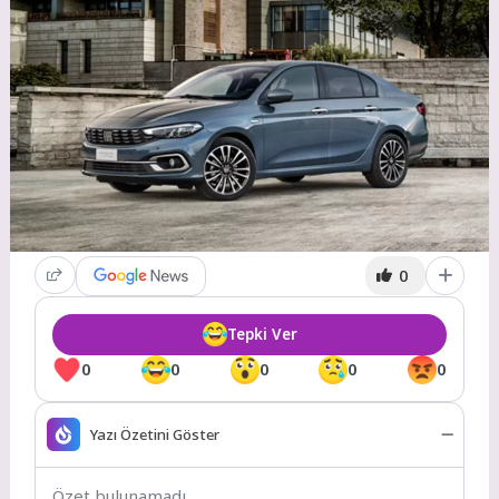
0
Tepki Ver
0
0
0
0
0
Yazı Özetini Göster
Özet bulunamadı.