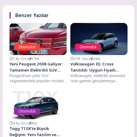
Benzer Yazılar
Otomobil
Otomobil
1 Ay Önce
1794
3 Hf. Önce
2442
Yeni Peugeot 2008 Geliyor:
Volkswagen ID. Cross
Tamamen Elektrikli SUV
Tanıtıldı: Uygun Fiyatlı
Peugeot’nun şehir SUV
Volkswagen, elektrikli otomobil
Tasarımı Ortaya Çıktı
Elektrikli SUV 427 Km Menzil
segmentindeki popüler modeli
ürün gamını genişletmeye
ve 28 Bin Euro Başlangıç
2008, yeni nesliyle büyük bir
devam ediyor. Alman otomotiv
Fiyatıyla Geliyor
dönüşüme hazırlanıyor.
devi, Avrupa'nın en popüler
Stellantis çatısı...
kompakt...
Otomobil
4 Ay Önce
852
Togg T10X’te Büyük
Değişim: Yeni Yazılım ve