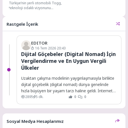
Türkiye’nin yerli otomobili Togg,
Donanım Güncellemesi
teknoloji odaklı vizyonunu
Yayında
sürdürerek amiral gemisi T10X
modelini hem donanım hem...
Rastgele İçerik
EDITOR
16 Tem 2026 20:43
Dijital Göçebeler (Digital Nomad) İçin
Vergilendirme ve En Uygun Vergili
Ülkeler
Uzaktan çalışma modelinin yaygınlaşmasıyla birlikte
dijital göçebelik (digital nomad) dünya genelinde
hızla büyüyen bir yaşam tarzı haline geldi. İnternet
2895
5 dk.
0
0
bağlantısının...
Sosyal Medya Hesaplarımız