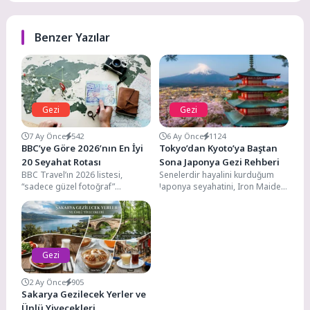
Benzer Yazılar
Gezi
Gezi
7 Ay Önce
542
6 Ay Önce
1124
BBC’ye Göre 2026’nın En İyi
Tokyo’dan Kyoto’ya Baştan
20 Seyahat Rotası
Sona Japonya Gezi Rehberi
BBC Travel’ın 2026 listesi,
Senelerdir hayalini kurduğum
“sadece güzel fotoğraf”
Japonya seyahatini, Iron Maiden
vadeden rotalardan ziyade;
turnesi bahanesiyle Eylül 2024
kültürel mirası koruyan, yerel
sonunda gerçekleştirme şansı
topluluklara...
yakaladım....
Gezi
2 Ay Önce
905
Sakarya Gezilecek Yerler ve
Ünlü Yiyecekleri