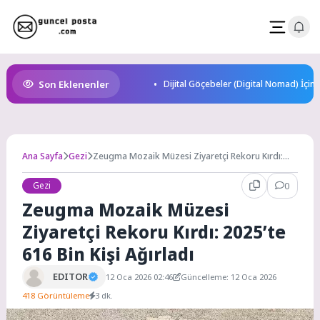
Skip
to
content
Son Eklenenler
Dijital Göçebeler (Digital Nomad) İçin
Ana Sayfa
Gezi
Zeugma Mozaik Müzesi Ziyaretçi Rekoru Kırdı:
2025’te 616 Bin Kişi Ağırladı
Gezi
0
Zeugma Mozaik Müzesi
Ziyaretçi Rekoru Kırdı: 2025’te
616 Bin Kişi Ağırladı
EDITOR
12 Oca 2026 02:46
Güncelleme: 12 Oca 2026
418 Görüntüleme
3 dk.