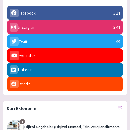
Facebook
321
Instagram
341
Twitter
49
YouTube
Linkedin
Reddit
Son Eklenenler
1
Dijital Göçebeler (Digital Nomad) İçin Vergilendirme ve