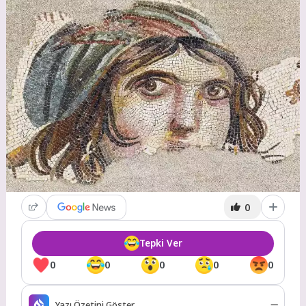
0
Tepki Ver
0
0
0
0
0
Yazı Özetini Göster