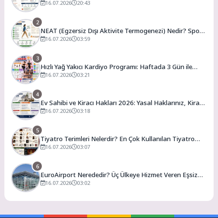
En Uygun Vergili Ülkeler
16.07.2026
20:43
2
NEAT (Egzersiz Dışı Aktivite Termogenezi) Nedir? Spor
Salonuna Gitmeden Günlük Kalori Yakımınızı Artırmanın
16.07.2026
03:59
Yolları
3
Hızlı Yağ Yakıcı Kardiyo Programı: Haftada 3 Gün ile
Evde Forma Girme Formülü
16.07.2026
03:21
4
Ev Sahibi ve Kiracı Hakları 2026: Yasal Haklarınız, Kira
Artış Sınırları ve Bilmeniz Gerekenler
16.07.2026
03:18
5
Tiyatro Terimleri Nelerdir? En Çok Kullanılan Tiyatro
Kavramları ve Anlamları
16.07.2026
03:07
6
EuroAirport Nerededir? Üç Ülkeye Hizmet Veren Eşsiz
Havalimanı Rehberi
16.07.2026
03:02