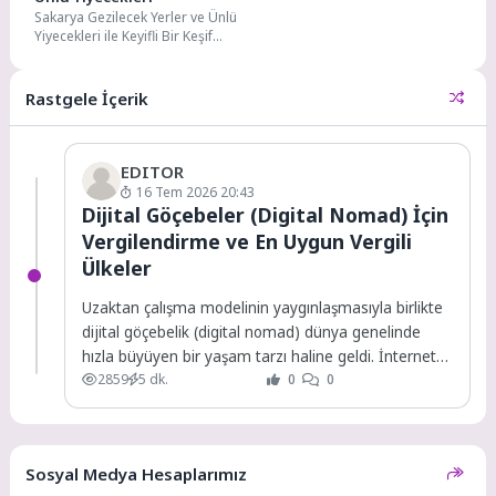
Sakarya Gezilecek Yerler ve Ünlü
Yiyecekleri ile Keyifli Bir Keşif
Marmara Bölgesi’nin doğal
güzellikleriyle öne...
Rastgele İçerik
EDITOR
16 Tem 2026 20:43
Dijital Göçebeler (Digital Nomad) İçin
Vergilendirme ve En Uygun Vergili
Ülkeler
Uzaktan çalışma modelinin yaygınlaşmasıyla birlikte
dijital göçebelik (digital nomad) dünya genelinde
hızla büyüyen bir yaşam tarzı haline geldi. İnternet
2859
5 dk.
0
0
bağlantısının...
Sosyal Medya Hesaplarımız